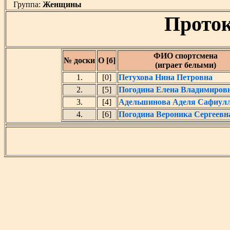
Группа:
Женщины
Проток
ФИО спортсмена
№ доски
О [б]
(играет белыми)
1.
[0]
Петухова Нина Петровна
2.
[5]
Погодина Елена Владимиров
3.
[4]
Адельшинова Аделя Сафиул
4.
[6]
Погодина Вероника Сергеевн