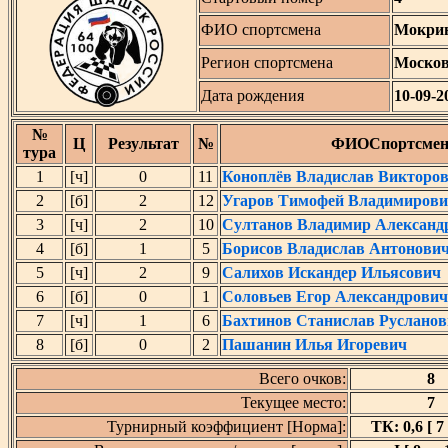
ФИО спортсмена
Мокрин
Регион спортсмена
Москов
Дата рождения
10-09-2
№
Ц
Результат
№
ФИОСпортсмен
тура
1
[ч]
0
11
Коноплёв Владислав Викторо
2
[б]
2
12
Угаров Тимофей Владимиров
3
[ч]
2
10
Султанов Владимир Александ
4
[б]
1
5
Борисов Владислав Антонови
5
[ч]
2
9
Салихов Искандер Ильясович
6
[б]
0
1
Соловьев Егор Александрович
7
[ч]
1
6
Бахтинов Станислав Руслано
8
[б]
0
2
Пашанин Илья Игоревич
Всего очков:
8
Текущее место:
7
Турнирный коэффициент [Норма]:
ТК: 0,6 [ 7 