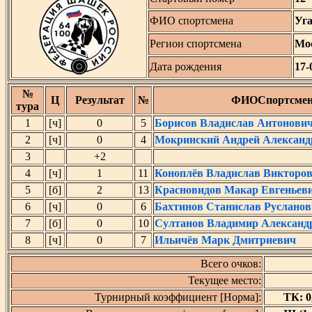
ФИО спортсмена
Уг
Регион спортсмена
Мос
Дата рождения
17-
№
Ц
Результат
№
ФИОСпортсме
тура
1
[ч]
0
5
Борисов Владислав Антонови
2
[ч]
0
4
Мокринский Андрей Александ
3
+2
4
[ч]
1
11
Коноплёв Владислав Викторо
5
[б]
2
13
Красновидов Макар Евгеньев
6
[ч]
0
6
Бахтинов Станислав Руслано
7
[б]
0
10
Султанов Владимир Александ
8
[ч]
0
7
Ильичёв Марк Дмитриевич
Всего очков:
Текущее место:
Турнирный коэффициент [Норма]:
ТК: 0,