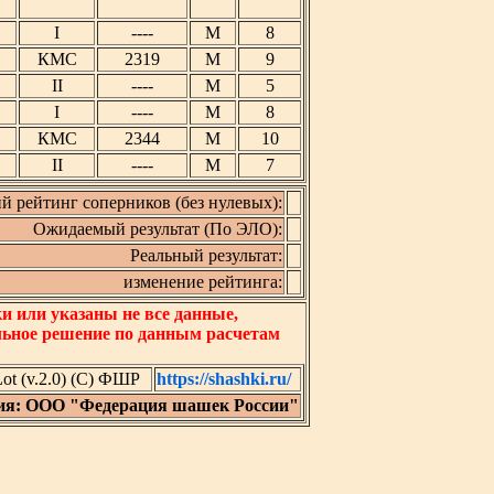
I
----
М
8
КМС
2319
М
9
II
----
М
5
I
----
М
8
КМС
2344
М
10
II
----
М
7
й рейтинг соперников (без нулевых):
Ожидаемый результат (По ЭЛО):
Реальный результат:
изменение рейтинга:
 или указаны не все данные,
льное решение по данным расчетам
t (v.2.0) (C) ФШР
https://shashki.ru/
ия: ООО "Федерация шашек России"