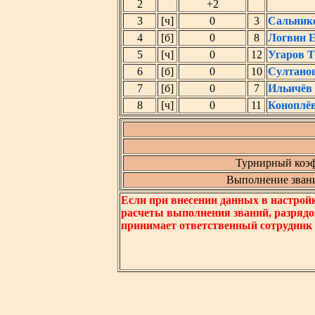
2
+2
3
[ч]
0
3
Сальник
4
[б]
0
8
Логвин Е
5
[ч]
0
12
Угаров 
6
[б]
0
10
Султано
7
[б]
0
7
Ильичёв
8
[ч]
0
11
Коноплё
Турнирный коэф
Выполнение звания
Если при внесении данных в настрой
расчеты выполнения званий, разрядо
принимает ответственный сотрудник