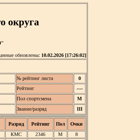
о округа
''
анные обновлены:
10.02.2026 [17:26:02]
№ рейтинг листа
0
Рейтинг
----
Пол спортсмена
М
Звание/разряд
III
Разряд
Рейтинг
Пол
Очки
КМС
2346
М
8