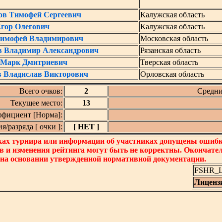
ов Тимофей Сергеевич
Калужская область
гор Олегович
Калужская область
Тимофей Владимирович
Московская область
в Владимир Александрович
Рязанская область
 Марк Дмитриевич
Тверская область
в Владислав Викторович
Орловская область
Всего очков:
2
Средни
Текущее место:
13
фициент [Норма]:
/разряда [ очки ]:
[ НЕТ ]
ках турнира или информации об участниках допущены ошибки
в и изменения рейтинга могут быть не корректны. Окончате
 на основании утвержденной нормативной документации.
FSHR_Lo
Лиценз