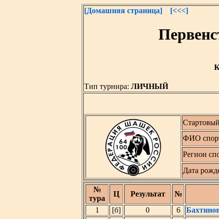
[Домашняя страница]
[<<<]
Первенс
К
Тип турнира:
ЛИЧНЫЙ
Стартовый
ФИО спор
Регион сп
Дата рожд
№
Ц
Результат
№
тура
1
[б]
0
6
Бахтино