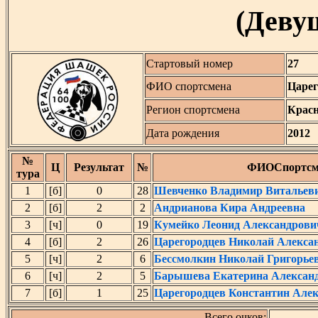
(Девуш
Стартовый номер
27
ФИО спортсмена
Царег
Регион спортсмена
Крас
Дата рождения
2012
№
Ц
Результат
№
ФИОСпортсм
тура
1
[б]
0
28
Шевченко Владимир Витальев
2
[б]
2
2
Андрианова Кира Андреевна
3
[ч]
0
19
Кумейко Леонид Александрови
4
[б]
2
26
Царегородцев Николай Алекса
5
[ч]
2
6
Бессмолкин Николай Григорье
6
[ч]
2
5
Барышева Екатерина Алексан
7
[б]
1
25
Царегородцев Константин Але
Всего очков: