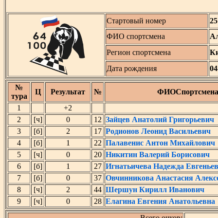
Стартовый номер
25
ФИО спортсмена
Ал
Регион спортсмена
К
Дата рождения
04
№
Ц
Результат
№
ФИОСпортсмен
тура
1
+2
2
[ч]
0
12
Зайцев Анатолий Григорьевич
3
[б]
2
17
Родионов Леонид Васильевич
4
[б]
1
22
Палавенис Антон Михайлович
5
[ч]
0
20
Никитин Валерий Борисович
6
[б]
1
27
Игнатьичева Надежда Евгенье
7
[б]
0
37
Овчинникова Анастасия Алекс
8
[ч]
2
44
Шершун Кирилл Иванович
9
[ч]
0
28
Елагина Евгения Анатольевна
Всего очков: