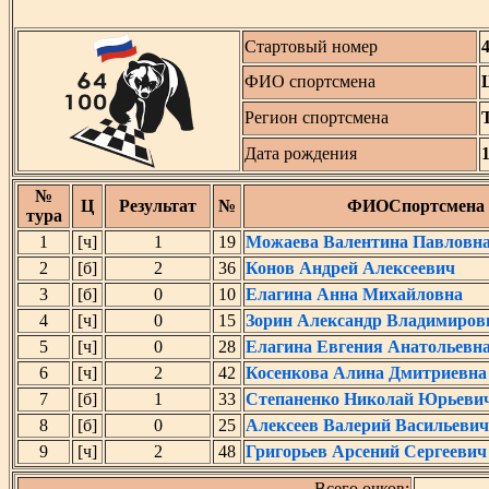
Стартовый номер
ФИО спортсмена
Регион спортсмена
Дата рождения
№
Ц
Результат
№
ФИОСпортсмена
тура
1
[ч]
1
19
Можаева Валентина Павловн
2
[б]
2
36
Конов Андрей Алексеевич
3
[б]
0
10
Елагина Анна Михайловна
4
[ч]
0
15
Зорин Александр Владимиров
5
[ч]
0
28
Елагина Евгения Анатольевн
6
[ч]
2
42
Косенкова Алина Дмитриевна
7
[б]
1
33
Степаненко Николай Юрьеви
8
[б]
0
25
Алексеев Валерий Васильевич
9
[ч]
2
48
Григорьев Арсений Сергеевич
Всего очков: