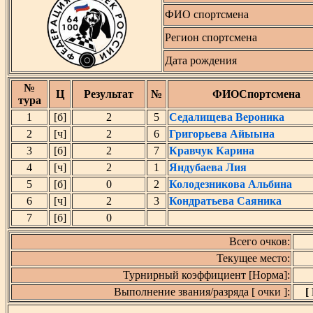
ФИО спортсмена
Регион спортсмена
Дата рождения
№
Ц
Результат
№
ФИОСпортсмена
тура
1
[б]
2
5
Седалищева Вероника
2
[ч]
2
6
Григорьева Айыына
3
[б]
2
7
Кравчук Карина
4
[ч]
2
1
Яндубаева Лия
5
[б]
0
2
Колодезникова Альбина
6
[ч]
2
3
Кондратьева Саяника
7
[б]
0
Всего очков:
Текущее место:
Турнирный коэффициент [Норма]:
Выполнение звания/разряда [ очки ]:
[