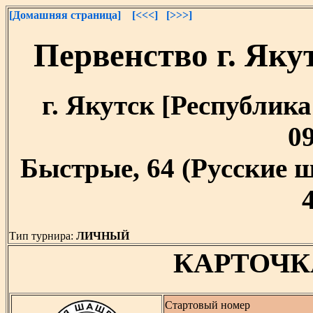
[Домашняя страница]
[<<<]
[>>>]
Первенство г. Як
г. Якутск [Республика 
09
Быстрые, 64 (Русские ш
Тип турнира:
ЛИЧНЫЙ
КАРТОЧК
Стартовый номер