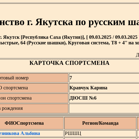
нство г. Якутска по русским 
г. Якутск [Республика Саха (Якутия)], [ 09.03.2025 / 09.03.2025 
ыстрые, 64 (Русские шашки), Круговая система, T8 + 4'' на х
Д
КАРТОЧКА СПОРТСМЕНА
ртовый номер
7
 спортсмена
Кравчук Карина
ион спортсмена
ДЮСШ №6
а рождения
ФИОСпортсмена
Регион/Команда
езникова Альбина
РШШЦ