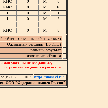
КМС
0
М
8
КМС
0
М
10
I
0
М
1
I
0
М
3
КМС
0
М
8
й рейтинг соперников (без нулевых):
Ожидаемый результат (По ЭЛО):
Реальный результат:
изменение рейтинга:
 или указаны не все данные,
льное решение по данным расчетам
t (v.2.0) (C) ФШР
https://shashki.ru/
ия: ООО "Федерация шашек России"