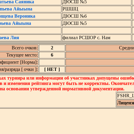
атьева Саяника
ДЮСШ №5
пьева Айыына
РШШЦ
ищева Вероника
ДЮСШ №6
рьева Айыына
ДЮСШ №5
аева Лия
филиал РСШОР с. Нам
Всего очков:
2
Средни
Текущее место:
6
фициент [Норма]:
/разряда [ очки ]:
[ НЕТ ]
ках турнира или информации об участниках допущены ошибки
в и изменения рейтинга могут быть не корректны. Окончате
 на основании утвержденной нормативной документации.
FSHR_Lo
Лиценз