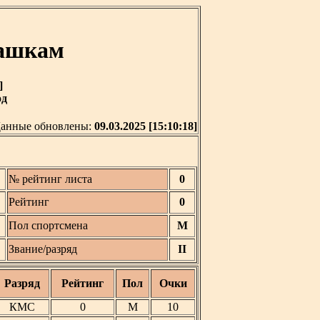
шашкам
]
од
анные обновлены:
09.03.2025 [15:10:18]
№ рейтинг листа
0
Рейтинг
0
Пол спортсмена
М
Звание/разряд
II
Разряд
Рейтинг
Пол
Очки
КМС
0
М
10