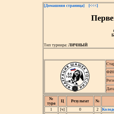
[Домашняя страница]
[<<<]
Перве
Б
Тип турнира:
ЛИЧНЫЙ
Ста
ФИО
Рег
Дат
№
Ц
Результат
№
тура
1
[ч]
0
2
Колод