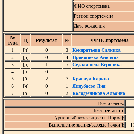
ФИО спортсмена
Регион спортсмена
Дата рождения
№
Ц
Результат
№
ФИОСпортсмена
тура
1
[ч]
0
3
Кондратьева Саяника
2
[б]
0
4
Прокопьева Айыына
3
[ч]
1
5
Седалищева Вероника
4
[ч]
0
5
[б]
2
7
Кравчук Карина
6
[ч]
0
1
Яндубаева Лия
7
[б]
0
2
Колодезникова Альбина
Всего очков:
Текущее место:
Турнирный коэффициент [Норма]:
Выполнение звания/разряда [ очки ]:
[