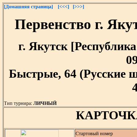
[Домашняя страница]
[<<<]
[>>>]
Первенство г. Як
г. Якутск [Республика 
09
Быстрые, 64 (Русские ш
Тип турнира:
ЛИЧНЫЙ
КАРТОЧК
Стартовый номер