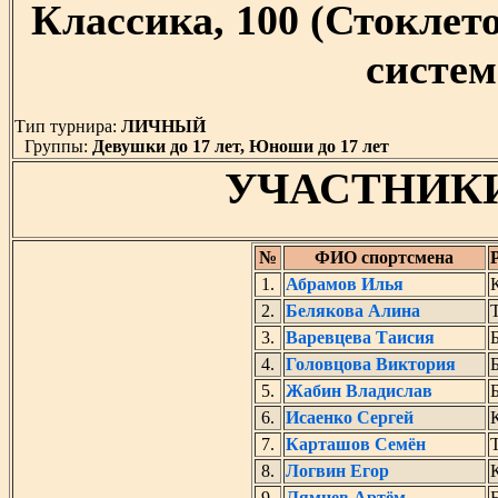
Классика, 100 (Стокле
система
Тип турнира:
ЛИЧНЫЙ
Группы:
Девушки до 17 лет, Юноши до 17 лет
УЧАСТНИК
№
ФИО спортсмена
1.
Абрамов Илья
2.
Белякова Алина
Т
3.
Варевцева Таисия
Б
4.
Головцова Виктория
Б
5.
Жабин Владислав
Б
6.
Исаенко Сергей
7.
Карташов Семён
Т
8.
Логвин Егор
9.
Лямцев Артём
Б