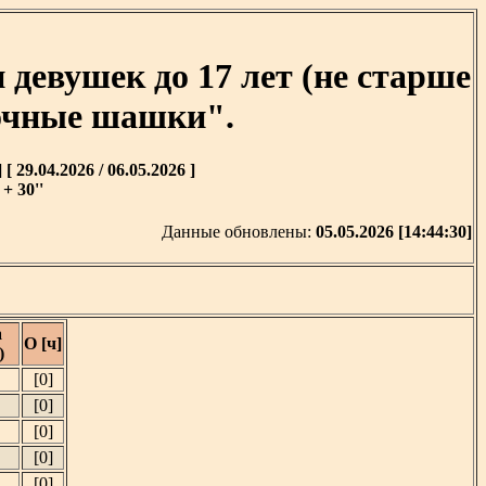
евушек до 17 лет (не старше
точные шашки".
9.04.2026 / 06.05.2026 ]
+ 30''
Данные обновлены:
05.05.2026 [14:44:30]
а
О [ч]
)
[0]
[0]
[0]
[0]
[0]