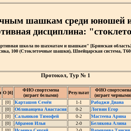
чным шашкам среди юношей и д
портивная дисциплина: "стокле
тивная школа по шахматам и шашкам" [Брянская область] [ 2
ика, 100 (Стоклеточные шашки), Швейцарская система, T60 
Протокол, Тур № 1
ФИО спортсмена
ФИО спортсмен
и
О [б]
Результат
(играет белыми)
(играет черными
[0]
Карташов Семён
1-1
Рабаджи Диана
[0]
Обливанцева Анастасия
0-2
Логвин Егор
[0]
Сальников Тимофей
0-2
Мастеева Арина
[0]
Абрамов Илья
2-0
Белякова Алина
[0]
Исаенко Сергей
2-0
Варевцева Таисия