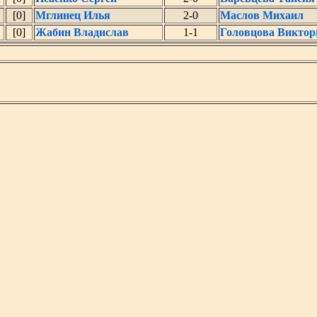
[0]
Мглинец Илья
2-0
Маслов Михаил
[0]
Жабин Владислав
1-1
Головцова Виктор