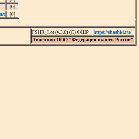
[0]
ия
[0]
FSHR_Lot (v.3.0) (C) ФШР
https://shashki.ru/
Лицензия: ООО "Федерация шашек России"