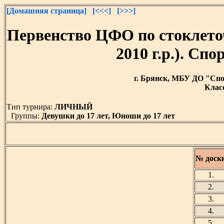
[Домашняя страница]
[<<<]
[>>>]
Первенство ЦФО по стоклето
2010 г.р.). С
г. Брянск, МБУ ДО "Спор
Класс
Тип турнира:
ЛИЧНЫЙ
Группы:
Девушки до 17 лет, Юноши до 17 лет
№ доск
1.
2.
3.
4.
5.