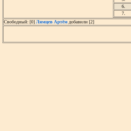
6.
7.
Свободный: [0]
Лямцев Артём
добавили [2]