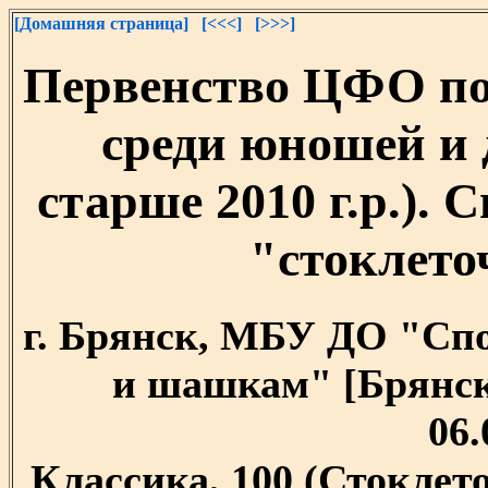
[Домашняя страница]
[<<<]
[>>>]
Первенство ЦФО п
среди юношей и д
старше 2010 г.р.).
"стоклет
г. Брянск, МБУ ДО "Сп
и шашкам" [Брянская
06.
Классика, 100 (Стокле