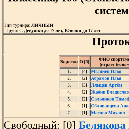
система
Тип турнира:
ЛИЧНЫЙ
Группы:
Девушки до 17 лет, Юноши до 17 лет
Проток
ФИО спортсм
№ доски
О [б]
(играет белы
1.
[4]
Мглинец Илья
2.
[2]
Абрамов Илья
3.
[3]
Лямцев Артём
4.
[2]
Жабин Владислав
5.
[2]
Сальников Тимо
6.
[1]
Обливанцева Ана
7.
[1]
Маслов Михаил
Свободный: [0]
Белякова