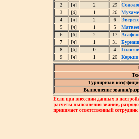
2
[ч]
2
29
Соколо
3
[б]
1
26
Мухаме
4
[ч]
2
6
Эверст
5
[ч]
1
5
Матвее
6
[б]
2
17
Агафон
7
[ч]
1
31
Бурнаш
8
[б]
0
4
Гилязо
9
[ч]
1
20
Коркин
Те
Турнирный коэффицие
Выполнение звания/разря
Если при внесении данных в настрой
расчеты выполнения званий, разрядо
принимает ответственный сотрудник