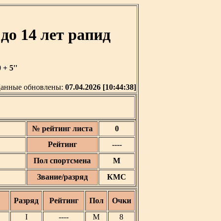
о 14 лет рапид
+ 5''
анные обновлены:
07.04.2026 [10:44:38]
№ рейтинг листа
0
Рейтинг
----
Пол спортсмена
М
Звание/разряд
КМС
Разряд
Рейтинг
Пол
Очки
I
----
М
8