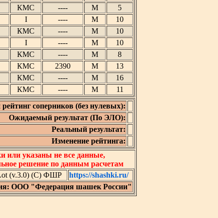
КМС
----
М
5
I
----
М
10
КМС
----
М
10
I
----
М
10
КМС
----
М
8
КМС
2390
М
13
КМС
----
М
16
КМС
----
М
11
 рейтинг соперников (без нулевых):
Ожидаемый результат (По ЭЛО):
Реальный результат:
Изменение рейтинга:
 или указаны не все данные,
льное решение по данным расчетам
t (v.3.0) (C) ФШР
https://shashki.ru/
ия: ООО "Федерация шашек России"