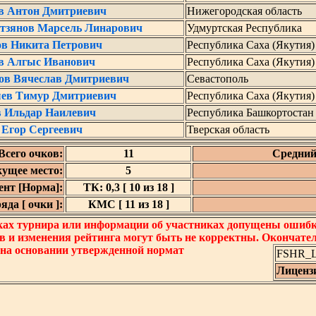
в Антон Дмитриевич
Нижегородская область
тзянов Марсель Линарович
Удмуртская Республика
ов Никита Петрович
Республика Саха (Якутия)
в Алгыс Иванович
Республика Саха (Якутия)
ов Вячеслав Дмитриевич
Севастополь
ев Тимур Дмитриевич
Республика Саха (Якутия)
в Ильдар Наилевич
Республика Башкортостан
 Егор Сергеевич
Тверская область
Всего очков:
11
Средний
кущее место:
5
нт [Норма]:
ТК: 0,3 [ 10 из 18 ]
да [ очки ]:
КМС [ 11 из 18 ]
ках турнира или информации об участниках допущены ошибки
в и изменения рейтинга могут быть не корректны. Окончате
 на основании утвержденной нормат
FSHR_Lo
Лиценз