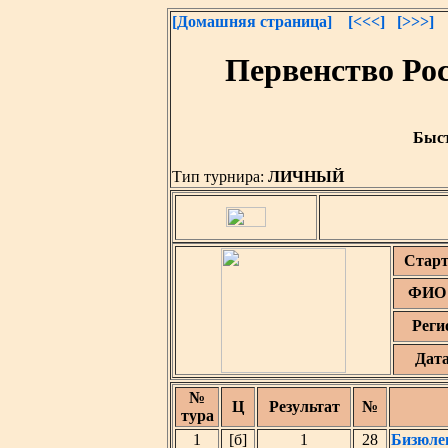
[Домашняя страница]
[<<<]
[>>>]
Первенство Ро
Быст
Тип турнира:
ЛИЧНЫЙ
Старт
ФИО 
Реги
Дат
№
Ц
Результат
№
тура
1
[б]
1
28
Бизюле