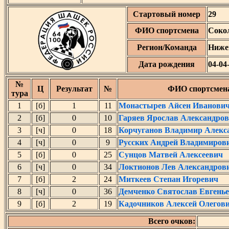
Стартовый номер
29
ФИО спортсмена
Соко
Регион/Команда
Ниже
Дата рождения
04-04
№
Ц
Результат
№
ФИО спортсмен
тура
1
[б]
1
11
Монастырев Айсен Иванови
2
[б]
0
10
Гаряев Ярослав Александро
3
[ч]
0
18
Корчуганов Владимир Алекс
4
[ч]
0
9
Русских Андрей Владимиров
5
[б]
0
25
Сунцов Матвей Алексеевич
6
[ч]
0
34
Локтионов Лев Александров
7
[б]
2
24
Миткеев Степан Игоревич
8
[ч]
0
36
Демченко Святослав Евгень
9
[б]
2
19
Кадочников Алексей Олегов
Всего очков: