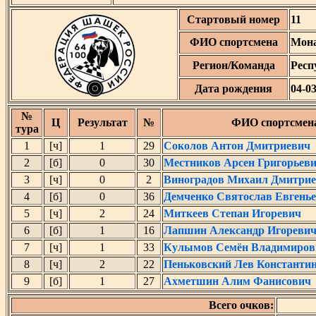
Стартовый номер
11
ФИО спортсмена
Мона
Регион/Команда
Респ
Дата рождения
04-0
№
Ц
Результат
№
ФИО спортсмен
тура
1
[ч]
1
29
Соколов Антон Дмитриевич
2
[б]
0
30
Местников Арсен Григорьев
3
[ч]
0
2
Виноградов Михаил Дмитри
4
[б]
0
36
Демченко Святослав Евгень
5
[ч]
2
24
Миткеев Степан Игоревич
6
[б]
1
16
Лапшин Александр Игореви
7
[ч]
1
33
Кулымов Семён Владимиров
8
[ч]
2
22
Пеньковский Лев Константи
9
[б]
1
27
Ахметшин Алим Фанисович
Всего очков: