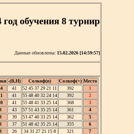
год обучения 8 турнир
Данные обновлены:
15.02.2026 [14:59:57]
чки
-(В,Н)
Солкоф(n)
Солкоф(+)
Место
14
41
52 45 37 29 21 11
392
1
11
41
55 48 40 32 24 14
392
2
10
41
55 48 41 33 25 14
368
3
8
43
57 51 43 35 25 14
361
4
8
39
53 47 40 33 25 14
362
5
8
37
51 48 42 35 25 14
355
6
8
26
34 31 27 21 15 8
321
7