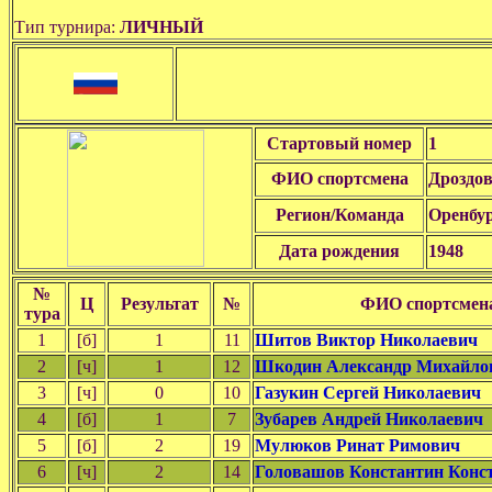
Тип турнира:
ЛИЧНЫЙ
Стартовый номер
1
ФИО спортсмена
Дроздо
Регион/Команда
Оренбу
Дата рождения
1948
№
Ц
Результат
№
ФИО спортсмен
тура
1
[б]
1
11
Шитов Виктор Николаевич
2
[ч]
1
12
Шкодин Александр Михайло
3
[ч]
0
10
Газукин Сергей Николаевич
4
[б]
1
7
Зубарев Андрей Николаевич
5
[б]
2
19
Мулюков Ринат Римович
6
[ч]
2
14
Головашов Константин Конс