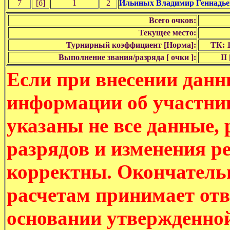
7
[б]
1
2
Ильиных Владимир Геннадь
Всего очков:
Текущее место:
Турнирный коэффициент [Норма]:
ТК: 1
Выполнение звания/разряда [ очки ]:
II 
Если при внесении данн
информации об участни
указаны не все данные,
разрядов и изменения р
корректны. Окончатель
расчетам принимает отв
основании утвержденно