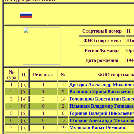
Стартовый номер
11
ФИО спортсмена
Ши
Регион/Команда
Оре
Дата рождения
194
№
Ц
Результат
№
ФИО спортсмен
тура
1
[ч]
1
1
Дроздов Александр Михайло
2
[б]
1
9
Валявина Ирина Васильевна
3
[ч]
2
14
Головашов Константин Конс
4
[ч]
0
2
Ильиных Владимир Геннадь
5
[б]
1
6
Горинов Валерий Николаеви
6
[б]
0
12
Шкодин Александр Михайло
7
[ч]
1
19
Мулюков Ринат Римович