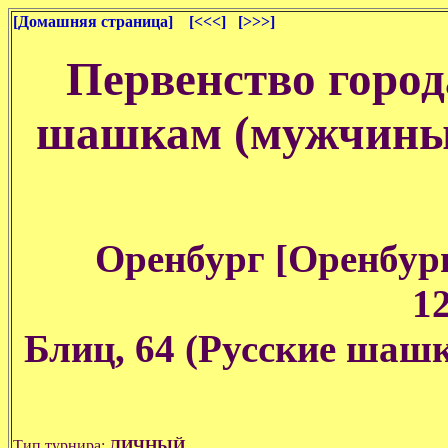
[Домашняя страница]
[<<<]
[>>>]
Первенство город
шашкам (мужчины
Оренбург [Оренбургс
12
Блиц, 64 (Русские шашк
Тип турнира:
ЛИЧНЫЙ