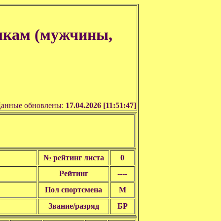
шкам (мужчины,
анные обновлены:
17.04.2026 [11:51:47]
№ рейтинг листа
0
Рейтинг
----
Пол спортсмена
М
Звание/разряд
БР