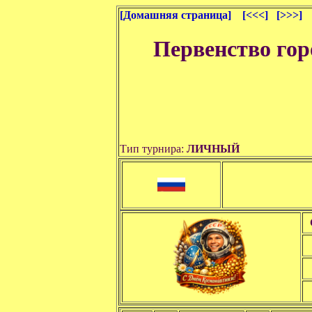
[Домашняя страница]
[<<<]
[>>>]
Первенство го
Тип турнира:
ЛИЧНЫЙ