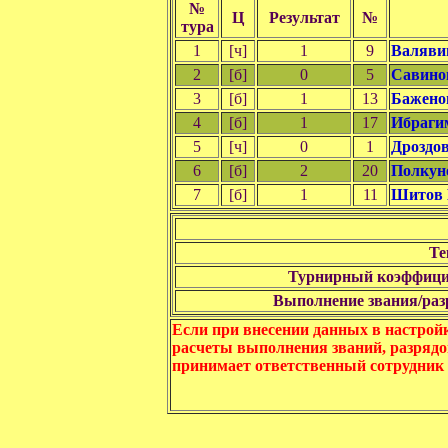
№
Ц
Результат
№
тура
1
[ч]
1
9
Валяви
2
[б]
0
5
Савино
3
[б]
1
13
Бажено
4
[б]
1
17
Ибраги
5
[ч]
0
1
Дроздо
6
[б]
2
20
Полкун
7
[б]
1
11
Шитов 
Те
Турнирный коэффици
Выполнение звания/разр
Если при внесении данных в настрой
расчеты выполнения званий, разрядо
принимает ответственный сотрудник