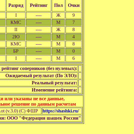
Разряд
Рейтинг
Пол
Очки
I
----
Ж
9
КМС
----
М
7
II
----
Ж
8
2Ю
----
М
4
КМС
----
М
8
БР
----
М
0
I
----
М
6
 рейтинг соперников (без нулевых):
Ожидаемый результат (По ЭЛО):
Реальный результат:
Изменение рейтинга:
 или указаны не все данные,
льное решение по данным расчетам
t (v.3.0) (C) ФШР
https://shashki.ru/
ия: ООО "Федерация шашек России"