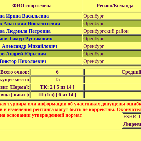
ФИО спортсмена
Регион/Команда
на Ирина Васильевна
Оренбург
в Анатолий Инокентьевич
Оренбург
ва Людмила Петровна
Оренбургский район
мов Тимур Рустамович
Оренбург
в Александр Михайлович
Оренбург
ов Андрей Юрьевич
Оренбург
Виктор Николаевич
Оренбург
Всего очков:
6
Средний
кущее место:
15
ент [Норма]:
ТК: 2 [ 5 из 14 ]
яда [ очки ]:
III (1ю) [ 6 из 14 ]
ках турнира или информации об участниках допущены ошибки
в и изменения рейтинга могут быть не корректны. Окончате
 на основании утвержденной нормат
FSHR_Lo
Лиценз