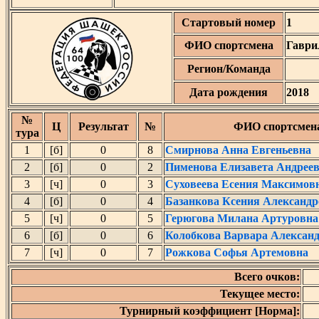
Стартовый номер
1
ФИО спортсмена
Гаври
Регион/Команда
Дата рождения
2018
№
Ц
Результат
№
ФИО спортсмен
тура
1
[б]
0
8
Смирнова Анна Евгеньевна
2
[б]
0
2
Пименова Елизавета Андрее
3
[ч]
0
3
Суховеева Есения Максимов
4
[б]
0
4
Базанкова Ксения Александр
5
[ч]
0
5
Герюгова Милана Артуровна
6
[б]
0
6
Колобкова Варвара Алексан
7
[ч]
0
7
Рожкова Софья Артемовна
Всего очков:
Текущее место:
Турнирный коэффициент [Норма]: