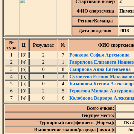
Стартовый номер
2
ФИО спортсмена
Пимен
Регион/Команда
Дата рождения
2018
№
Ц
Результат
№
ФИО спортсмен
тура
1
[б]
2
7
Рожкова Софья Артемовна
2
[ч]
2
1
Гаврилова Елизавета Ивано
3
[б]
0
8
Смирнова Анна Евгеньевна
4
[б]
1
3
Суховеева Есения Максимов
5
[ч]
0
4
Базанкова Ксения Александр
6
[б]
2
5
Герюгова Милана Артуровна
7
[ч]
0
6
Колобкова Варвара Алексан
Всего очков:
Текущее место:
Турнирный коэффициент [Норма]:
ТК: 4
Выполнение звания/разряда [ очки ]:
2ю 