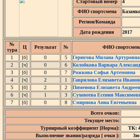
Стартовый номер
4
ФИО спортсмена
Базанк
Регион/Команда
Дата рождения
2017
№
Ц
Результат
№
ФИО спортсмен
тура
1
[б]
0
5
Герюгова Милана Артуровна
2
[ч]
0
6
Колобкова Варвара Алексан
3
[б]
0
7
Рожкова Софья Артемовна
4
[ч]
2
1
Гаврилова Елизавета Ивано
5
[б]
2
2
Пименова Елизавета Андрее
6
[ч]
1
3
Суховеева Есения Максимов
7
[б]
0
8
Смирнова Анна Евгеньевна
Всего очков:
Текущее место:
Турнирный коэффициент [Норма]:
ТК: 4
Выполнение звания/разряда [ очки ]:
3ю 