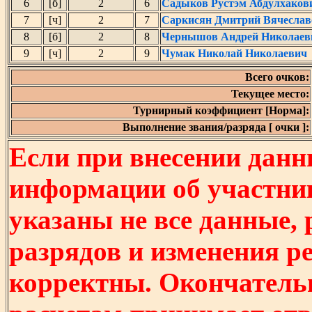
6
[б]
2
6
Садыков Рустэм Абдулхаков
7
[ч]
2
7
Саркисян Дмитрий Вячеслав
8
[б]
2
8
Чернышов Андрей Николаев
9
[ч]
2
9
Чумак Николай Николаевич
Всего очков:
Текущее место:
Турнирный коэффициент [Норма]:
Выполнение звания/разряда [ очки ]:
Если при внесении данн
информации об участни
указаны не все данные,
разрядов и изменения р
корректны. Окончатель