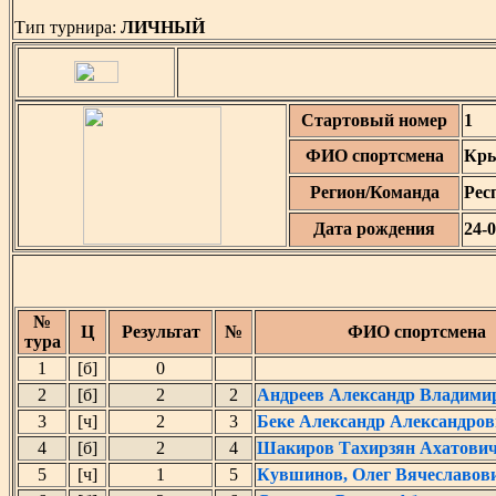
Тип турнира:
ЛИЧНЫЙ
Стартовый номер
1
ФИО спортсмена
Кры
Регион/Команда
Рес
Дата рождения
24-
№
Ц
Результат
№
ФИО спортсмена
тура
1
[б]
0
2
[б]
2
2
Андреев Александр Владими
3
[ч]
2
3
Беке Александр Александро
4
[б]
2
4
Шакиров Тахирзян Ахатови
5
[ч]
1
5
Кувшинов, Олег Вячеславов