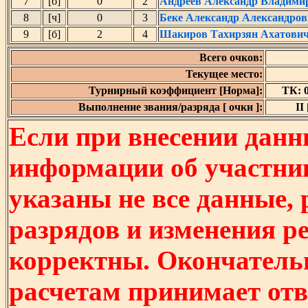
7
[б]
0
2
Андреев Александр Владими
8
[ч]
0
3
Беке Александр Александро
9
[б]
2
4
Шакиров Тахирзян Ахатови
Всего очков:
Текущее место:
Турнирный коэффициент [Норма]:
ТК: 0
Выполнение звания/разряда [ очки ]:
II 
Если при внесении данн
информации об участни
указаны не все данные,
разрядов и изменения р
корректны. Окончатель
расчетам принимает отв