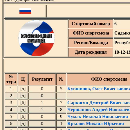
Стартовый номер
6
ФИО спортсмена
Садыко
Регион/Команда
Респуб
Дата рождения
18-12-1
№
Ц
Результат
№
ФИО спортсмена
тура
1
[ч]
0
5
Кувшинов, Олег Вячеславов
2
[ч]
0
3
[б]
1
7
Саркисян Дмитрий Вячеслав
4
[ч]
1
8
Чернышов Андрей Николаев
5
[б]
0
9
Чумак Николай Николаевич
6
[ч]
0
1
Крылов Михаил Юрьевич