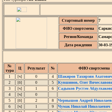
Стартовый номер
7
ФИО спортсмена
Саркис
Регион/Команда
Самарс
Дата рождения
30-03-1
№
Ц
Результат
№
ФИО спортсмена
тура
1
[ч]
0
4
Шакиров Тахирзян Ахатови
2
[б]
0
5
Кувшинов, Олег Вячеславов
3
[ч]
1
6
Садыков Рустэм Абдулхаков
4
[ч]
0
5
[б]
2
8
Чернышов Андрей Николаев
6
[ч]
1
9
Чумак Николай Николаевич