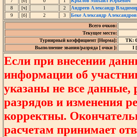
7
[б]
0
1
Крылов Михаил Юрьевич
8
[ч]
1
2
Андреев Александр Владими
9
[б]
2
3
Беке Александр Александро
Всего очков:
Текущее место:
Турнирный коэффициент [Норма]:
ТК: 0
Выполнение звания/разряда [ очки ]:
I 
Если при внесении данн
информации об участни
указаны не все данные,
разрядов и изменения р
корректны. Окончатель
расчетам принимает отв