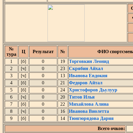
№
Ц
Результат
№
ФИО спортсмен
тура
1
[б]
0
19
Торговкин Леонид
2
[ч]
0
23
Скрябин Айхал
3
[ч]
0
13
Иванова Евдокия
4
[б]
0
21
Федоров Айтал
5
[б]
0
24
Христофоров Дьулуур
6
[ч]
0
20
Титов Илья
7
[б]
0
22
Михайлова Алина
8
[ч]
0
16
Иванова Виолетта
9
[б]
0
14
Тюнгюрядова Дария
Всего очков: