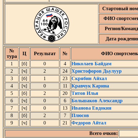
Стартовый ном
ФИО спортсме
Регион/Коман
Дата рождени
№
Ц
Результат
№
ФИО спортсмен
тура
1
[б]
0
4
Николаев Байдам
2
[ч]
2
24
Христофоров Дьулуур
3
[б]
1
23
Скрябин Айхал
4
[ч]
0
11
Кравчук Карина
5
[б]
2
20
Титов Илья
6
[ч]
0
6
Большаков Александр
7
[ч]
0
13
Иванова Евдокия
8
[б]
2
7
Плюсов
9
[ч]
0
21
Федоров Айтал
Всего очков: