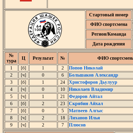
Стартовый номер
ФИО спортсмена
Регион/Команда
Дата рождения
№
Ц
Результат
№
ФИО спортсмен
тура
1
[б]
1
2
Попов Николай
2
[ч]
0
6
Большаков Александр
3
[б]
1
24
Христофоров Дьулуур
4
[ч]
0
10
Николаев Владимир
5
[ч]
1
21
Федоров Айтал
6
[б]
2
23
Скрябин Айхал
7
[б]
0
5
Матвеев Алгыс
8
[ч]
2
18
Лиханов Илья
9
[ч]
2
7
Плюсов