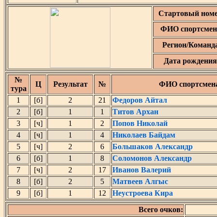
Стартовый ном
ФИО спортсмен
Регион/Команд
Дата рождения
№
Ц
Результат
№
ФИО спортсмен
тура
1
[б]
2
21
Федоров Айтал
2
[б]
1
1
Титов Архан
3
[ч]
1
2
Попов Николай
4
[ч]
1
4
Николаев Байдам
5
[ч]
2
6
Большаков Александр
6
[б]
1
8
Соломонов Александр
7
[ч]
2
17
Иванов Валерий
8
[б]
2
5
Матвеев Алгыс
9
[б]
1
12
Неустроева Кира
Всего очков: