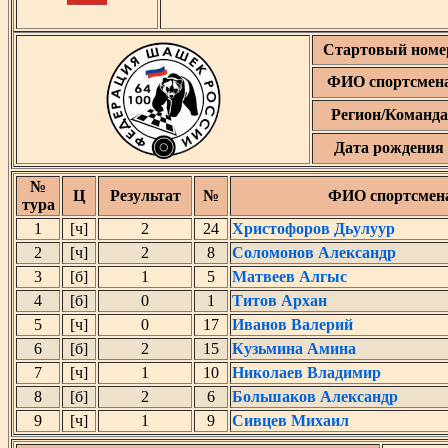
Стартовый номе
ФИО спортсмен
Регион/Команда
Дата рождения
№
Ц
Результат
№
ФИО спортсмен
тура
1
[ч]
2
24
Христофоров Дьулуур
2
[ч]
2
8
Соломонов Александр
3
[б]
1
5
Матвеев Алгыс
4
[б]
0
1
Титов Архан
5
[ч]
0
17
Иванов Валерий
6
[б]
2
15
Кузьмина Амина
7
[ч]
1
10
Николаев Владимир
8
[б]
2
6
Большаков Александр
9
[ч]
1
9
Сивцев Михаил