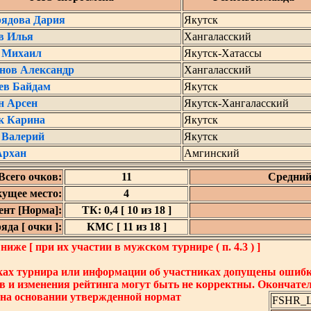
ядова Дария
Якутск
в Илья
Хангаласский
 Михаил
Якутск-Хатассы
нов Александр
Хангаласский
ев Байдам
Якутск
н Арсен
Якутск-Хангаласский
к Карина
Якутск
 Валерий
Якутск
Архан
Амгинский
Всего очков:
11
Средний
кущее место:
4
нт [Норма]:
ТК: 0,4 [ 10 из 18 ]
да [ очки ]:
КМС [ 11 из 18 ]
же [ при их участии в мужском турнире ( п. 4.3 ) ]
ках турнира или информации об участниках допущены ошибки
в и изменения рейтинга могут быть не корректны. Окончате
 на основании утвержденной нормат
FSHR_Lo