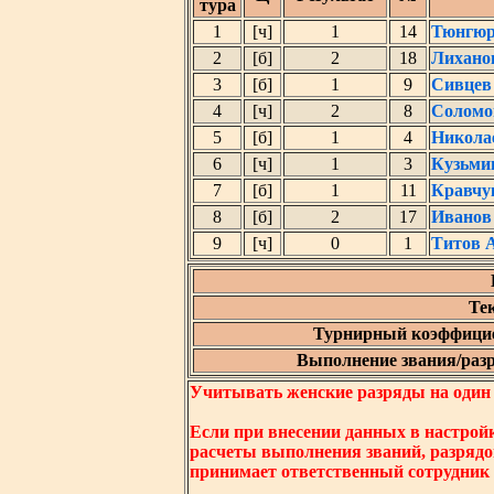
тура
1
[ч]
1
14
Тюнгюр
2
[б]
2
18
Лихано
3
[б]
1
9
Сивцев
4
[ч]
2
8
Соломо
5
[б]
1
4
Никола
6
[ч]
1
3
Кузьми
7
[б]
1
11
Кравчу
8
[б]
2
17
Иванов
9
[ч]
0
1
Титов 
Те
Турнирный коэффицие
Выполнение звания/разря
Учитывать женские разряды на один ни
Если при внесении данных в настрой
расчеты выполнения званий, разрядо
принимает ответственный сотрудник