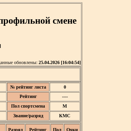
профильной смене
]
анные обновлены:
25.04.2026 [16:04:54]
№ рейтинг листа
0
Рейтинг
----
Пол спортсмена
М
Звание/разряд
КМС
Разряд
Рейтинг
Пол
Очки