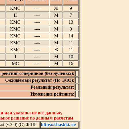
КМС
----
Ж
9
II
----
М
7
КМС
----
М
13
КМС
----
М
9
КМС
----
М
14
КМС
----
М
11
КМС
----
Ж
11
I
----
М
10
МС
----
М
16
 рейтинг соперников (без нулевых):
Ожидаемый результат (По ЭЛО):
Реальный результат:
Изменение рейтинга:
 или указаны не все данные,
льное решение по данным расчетам
t (v.3.0) (C) ФШР
https://shashki.ru/