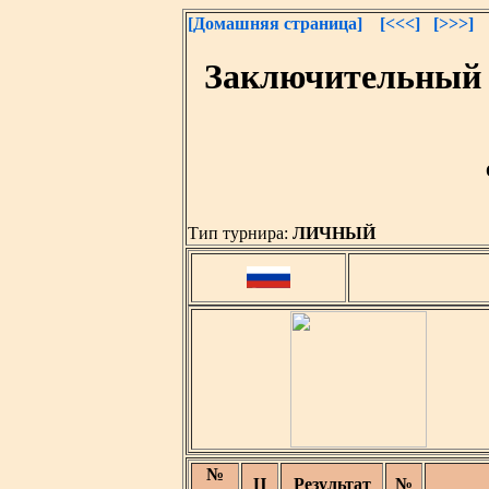
[Домашняя страница]
[<<<]
[>>>]
Заключительный 
Тип турнира:
ЛИЧНЫЙ
№
Ц
Результат
№