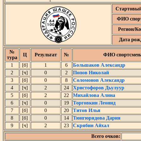
Стартовый
ФИО спор
Регион/К
Дата рож
№
Ц
Результат
№
ФИО спортсмен
тура
1
[б]
1
6
Большаков Александр
2
[ч]
0
2
Попов Николай
3
[б]
0
8
Соломонов Александр
4
[ч]
2
24
Христофоров Дьулуур
5
[б]
2
22
Михайлова Алина
6
[ч]
0
19
Торговкин Леонид
7
[б]
0
20
Титов Илья
8
[б]
0
14
Тюнгюрядова Дария
9
[ч]
2
23
Скрябин Айхал
Всего очков: