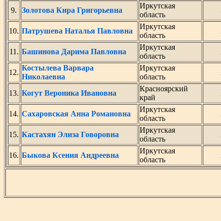
Иркутская
9.
Золотова Кира Григорьевна
область
Иркутская
10.
Патрушева Наталья Павловна
область
Иркутская
11.
Башинова Дарима Павловна
область
Костылева Варвара
Иркутская
12.
Николаевна
область
Красноярский
13.
Когут Вероника Ивановна
край
Иркутская
14.
Сахаровская Анна Романовна
область
Иркутская
15.
Кастахян Элиза Говоровна
область
Иркутская
16.
Быкова Ксения Андреевна
область