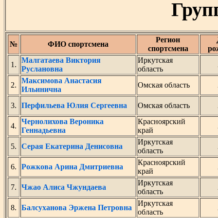
Груп
Регион
№
ФИО спортсмена
спортсмена
ро
Малгатаева Виктория
Иркутская
1.
Руслановна
область
Максимова Анастасия
2.
Омская область
Ильинична
3.
Перфильева Юлия Сергеевна
Омская область
Чернолихова Вероника
Красноярский
4.
Геннадьевна
край
Иркутская
5.
Серая Екатерина Денисовна
область
Красноярский
6.
Рожкова Арина Дмитриевна
край
Иркутская
7.
Чжао Алиса Чжундаева
область
Иркутская
8.
Балсуханова Эржена Петровна
область