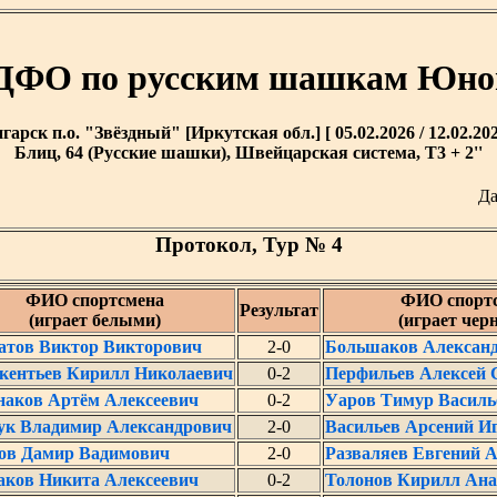
ДФО по русским шашкам Юнош
гарск п.о. "Звёздный" [Иркутская обл.] [ 05.02.2026 / 12.02.202
Блиц, 64 (Русские шашки), Швейцарская система, T3 + 2''
Да
Протокол, Тур № 4
ФИО спортсмена
ФИО спорт
Результат
(играет белыми)
(играет чер
атов Виктор Викторович
2-0
Большаков Алексан
кентьев Кирилл Николаевич
0-2
Перфильев Алексей 
наков Артём Алексеевич
0-2
Уаров Тимур Василь
ук Владимир Александрович
2-0
Васильев Арсений И
ов Дамир Вадимович
2-0
Разваляев Евгений 
аков Никита Алексеевич
0-2
Толонов Кирилл Ана