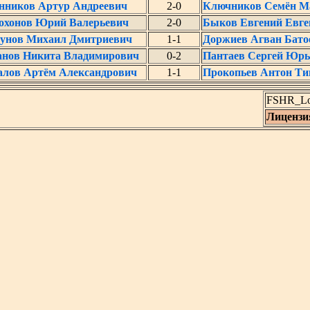
нников Артур Андреевич
2-0
Ключников Семён М
охонов Юрий Валерьевич
2-0
Быков Евгений Евге
унов Михаил Дмитриевич
1-1
Доржиев Агван Бато
нов Никита Владимирович
0-2
Пантаев Сергей Юрь
алов Артём Александрович
1-1
Прокопьев Антон Ти
FSHR_Lot
Лицензи