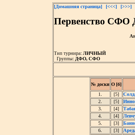
[Домашняя страница]
[<<<]
[>>>]
Первенство СФО 
Ан
Тип турнира:
ЛИЧНЫЙ
Группы:
ДФО, СФО
№ доски
О [б]
1.
[5]
Солд
2.
[5]
Инно
3.
[4]
Таба
4.
[4]
Левч
5.
[3]
Баин
6.
[3]
Аред