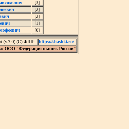
аксимович
[3]
ньевич
[2]
евич
[2]
евич
[1]
мофеевич
[0]
 (v.3.0) (C) ФШР
https://shashki.ru/
я: ООО "Федерация шашек России"