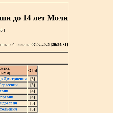
и до 14 лет Молн
6 ]
нные обновлены:
07.02.2026 [20:54:31]
смена
О [ч]
ными)
др Дмитриевич
[6]
Сергеевич
[5]
евич
[4]
горевич
[4]
Андреевич
[3]
тольевич
[3]