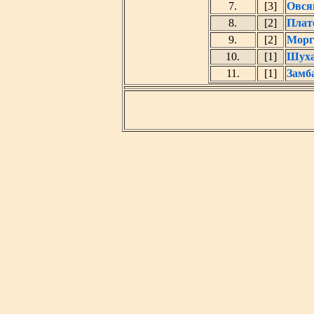
7.
[3]
Овся
8.
[2]
Плат
9.
[2]
Морг
10.
[1]
Шуха
11.
[1]
Замб