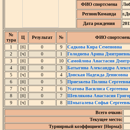
ФИО спортсмена
Ло
Регион/Команда
г.Д
Дата рождения
201
№
Ц
Результат
№
ФИО спортсмен
тура
1
[б]
0
9
Садкова Кира Семеновна
2
[ч]
0
1
Голодяева Арина Дмитриевн
3
[б]
0
10
Самойлова Анастасия Дмитр
4
[б]
0
3
Батыгина Александра Алекс
5
[ч]
0
4
Донская Надежда Денисовна
6
[б]
0
5
Приезжева Полина Сергеевн
7
[ч]
2
6
Усатова Василиса Сергеевна
8
[б]
0
7
Шевлякова Анастасия Григо
9
[ч]
0
8
Шмыгалева Софья Сергеевн
Всего очков:
Текущее место:
Турнирный коэффициент [Норма]: