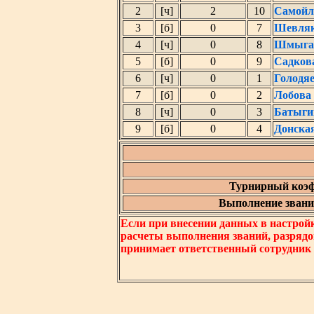
2
[ч]
2
10
Самойл
3
[б]
0
7
Шевляк
4
[ч]
0
8
Шмыгал
5
[б]
0
9
Садков
6
[ч]
0
1
Голодя
7
[б]
0
2
Лобова
8
[ч]
0
3
Батыги
9
[б]
0
4
Донска
Турнирный коэф
Выполнение звания
Если при внесении данных в настрой
расчеты выполнения званий, разрядо
принимает ответственный сотрудник