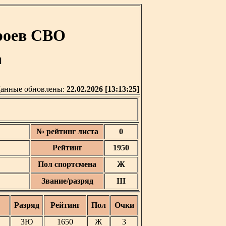
роев СВО
]
анные обновлены:
22.02.2026 [13:13:25]
№ рейтинг листа
0
Рейтинг
1950
Пол спортсмена
Ж
Звание/разряд
III
Разряд
Рейтинг
Пол
Очки
3Ю
1650
Ж
3