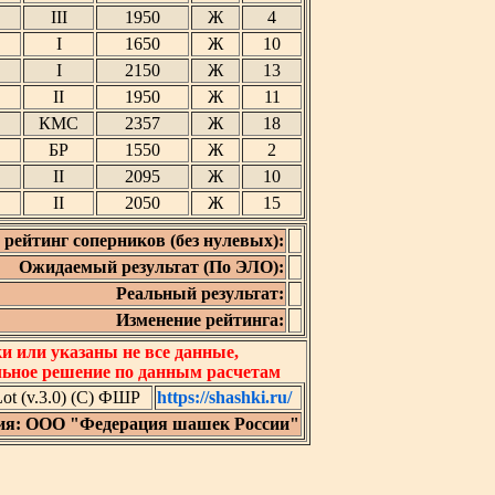
III
1950
Ж
4
I
1650
Ж
10
I
2150
Ж
13
II
1950
Ж
11
КМС
2357
Ж
18
БР
1550
Ж
2
II
2095
Ж
10
II
2050
Ж
15
рейтинг соперников (без нулевых):
Ожидаемый результат (По ЭЛО):
Реальный результат:
Изменение рейтинга:
 или указаны не все данные,
льное решение по данным расчетам
t (v.3.0) (C) ФШР
https://shashki.ru/
ия: ООО "Федерация шашек России"