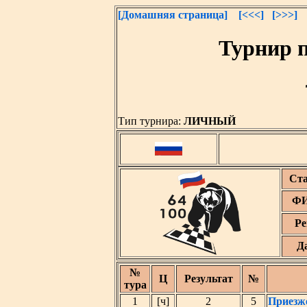
[Домашняя страница]
[<<<]
[>>>]
Турнир 
Тип турнира:
ЛИЧНЫЙ
Ст
ФИ
Ре
Д
№
Ц
Результат
№
тура
1
[ч]
2
5
Приезж