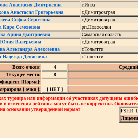
ова Анастасия Дмитриевна
г.Инза
ова Анастасия Григорьевна
г.Димитровград
ева Софья Сергеевна
г.Димитровград
а Кира Семеновна
рп.Новоселки
ева Арина Дмитриевна
Самарская область
 Юлия Валерьевна
г.Димитровград
на Александра Алексеевна
г.Тольятти
я Надежда Денисовна
г.Тольятти
Всего очков:
4
Средний 
Текущее место:
8
фициент [Норма]:
/разряда [ очки ]:
[ НЕТ ]
ках турнира или информации об участниках допущены ошибки
в и изменения рейтинга могут быть не корректны. Окончате
 на основании утвержденной нормат
FSHR_Lo
Лиценз