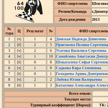
ФИО спортсмена
Шевляко
Регион/Команда
г.Димитр
Дата рождения
2013
№
Ц
Результат
№
ФИО спортсмен
тура
1
[ч]
1
4
Донская Надежда Денисовна
2
[б]
2
5
Приезжева Полина Сергеевн
3
[ч]
2
6
Усатова Василиса Сергеевна
4
[ч]
1
10
Самойлова Анастасия Дмитр
5
[б]
0
8
Шмыгалева Софья Сергеевн
6
[ч]
1
9
Садкова Кира Семеновна
7
[б]
0
1
Голодяева Арина Дмитриевн
8
[ч]
2
2
Лобова Юлия Валерьевна
9
[б]
1
3
Батыгина Александра Алекс
Всего очков:
Текущее место:
Турнирный коэффициент [Норма]:
ТК: 2