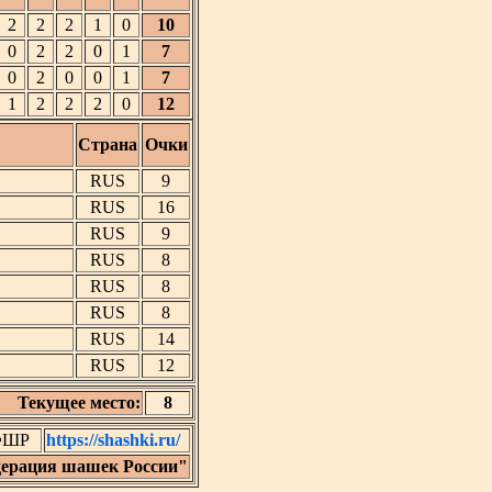
2
2
2
1
0
10
0
2
2
0
1
7
0
2
0
0
1
7
1
2
2
2
0
12
Страна
Очки
RUS
9
RUS
16
RUS
9
RUS
8
RUS
8
RUS
8
RUS
14
RUS
12
Текущее место:
8
 ФШР
https://shashki.ru/
ерация шашек России"