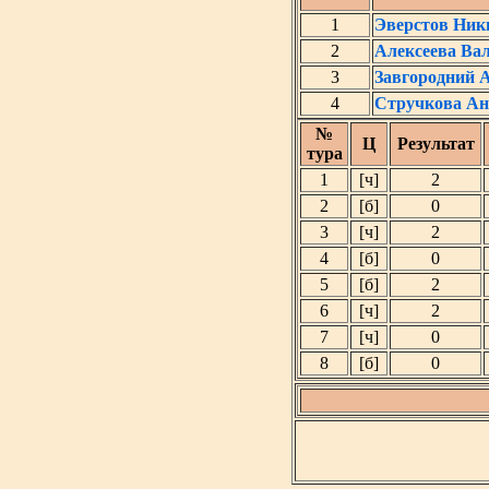
1
Эверстов Ник
2
Алексеева Ва
3
Завгородний 
4
Стручкова Ан
№
Ц
Результат
тура
1
[ч]
2
2
[б]
0
3
[ч]
2
4
[б]
0
5
[б]
2
6
[ч]
2
7
[ч]
0
8
[б]
0