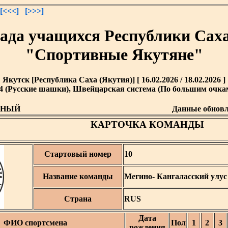
[<<<]
[>>>]
ада учащихся Республики Саха
"Спортивные Якутяне"
Якутск [Республика Саха (Якутия)] [ 16.02.2026 / 18.02.2026 ]
4 (Русские шашки), Швейцарская система (По большим очкам)
ДНЫЙ
Данные обнов
КАРТОЧКА КОМАНДЫ
Стартовый номер
10
Название команды
Мегино- Кангаласский улус
Страна
RUS
Дата
ФИО спортсмена
Пол
1
2
3
рождения