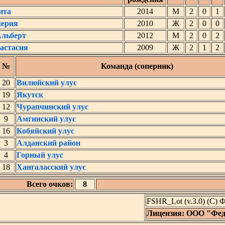
ита
2014
М
2
0
1
лерия
2010
Ж
2
0
0
Альберт
2012
М
2
0
2
астасия
2009
Ж
2
1
2
№
Команда (соперник)
20
Вилюйский улус
19
Якутск
12
Чурапчинский улус
9
Амгинский улус
16
Кобяйский улус
3
Алданский район
4
Горный улус
18
Хангаласский улус
Всего очков:
8
FSHR_Lot (v.3.0) (C)
Лицензия: ООО "Фед