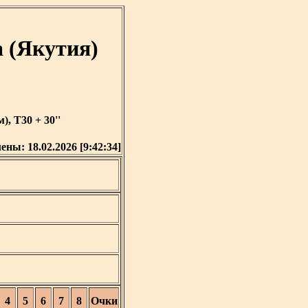
 (Якутия)
, T30 + 30''
лены:
18.02.2026 [9:42:34]
4
5
6
7
8
Очки