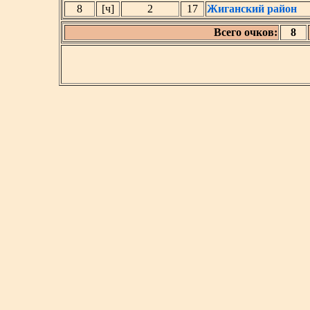
8
[ч]
2
17
Жиганский район
Всего очков:
8