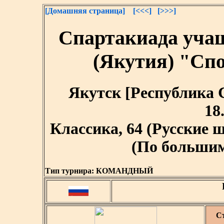
[Домашняя страница]
[<<<]
[>>>]
Спартакиада уча
(Якутия) "Сп
Якутск [Республика Са
18
Классика, 64 (Русские
(По большим 
Тип турнира:
КОМАНДНЫЙ
С