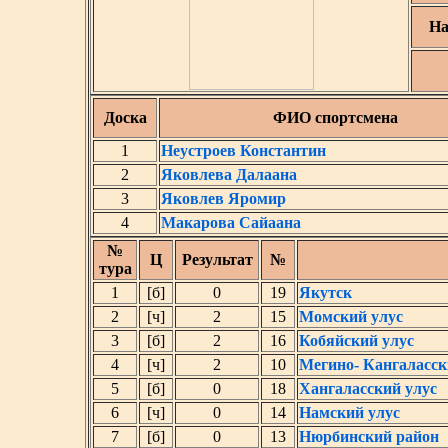
На
Доска
ФИО спортсмена
1
Неустроев Константин
2
Яковлева Далаана
3
Яковлев Яромир
4
Макарова Сайаана
№
Ц
Результат
№
тура
1
[б]
0
19
Якутск
2
[ч]
2
15
Момский улус
3
[б]
2
16
Кобяйский улус
4
[ч]
2
10
Мегино- Кангаласск
5
[б]
0
18
Хангаласский улус
6
[ч]
0
14
Намский улус
7
[б]
0
13
Нюрбинский район