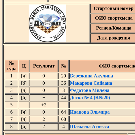
Стартовый номер
ФИО спортсмена
Регион/Команда
Дата рождения
№
Ц
Результат
№
ФИО спортсмен
тура
1
[ч]
0
20
Березкина Акулина
2
[б]
0
36
Макарова Сайаана
3
[ч]
0
8
Федотова Милена
4
[б]
+
44
Доска № 4 (K№20)
5
+2
6
[ч]
0
64
Иванова Эльмира
7
[ч]
2
68
8
[б]
2
4
Шамаева Агнесса