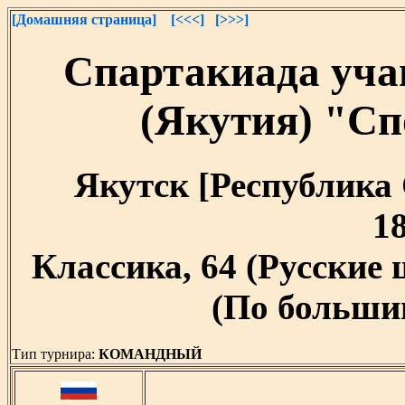
[Домашняя страница]
[<<<]
[>>>]
Спартакиада уча
(Якутия) "С
Якутск [Республика С
18
Классика, 64 (Русские
(По большим
Тип турнира:
КОМАНДНЫЙ