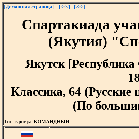
[Домашняя страница]
[<<<]
[>>>]
Спартакиада уча
(Якутия) "С
Якутск [Республика С
18
Классика, 64 (Русские
(По большим
Тип турнира:
КОМАНДНЫЙ