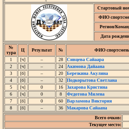
Стартовый но
ФИО спортсм
Регион/Коман
Дата рожден
№
Ц
Результат
№
ФИО спортсмен
тура
1
[ч]
–
28
Сивцева Сайаара
2
[ч]
–
24
Акимова Дайаана
3
[б]
–
20
Березкина Акулина
4
[б]
–
32
Подкорытова Светлана
5
[ч]
0
16
Захарова Кристина
6
[ч]
0
8
Федотова Милена
7
[б]
0
60
Варламова Виктория
8
[б]
–
36
Макарова Сайаана
Всего очков:
Текущее место: