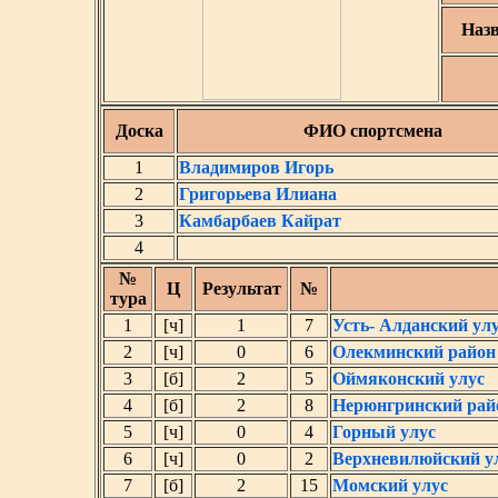
Наз
Доска
ФИО спортсмена
1
Владимиров Игорь
2
Григорьева Илиана
3
Камбарбаев Кайрат
4
№
Ц
Результат
№
тура
1
[ч]
1
7
Усть- Алданский ул
2
[ч]
0
6
Олекминский район
3
[б]
2
5
Оймяконский улус
4
[б]
2
8
Нерюнгринский рай
5
[ч]
0
4
Горный улус
6
[ч]
0
2
Верхневилюйский у
7
[б]
2
15
Момский улус