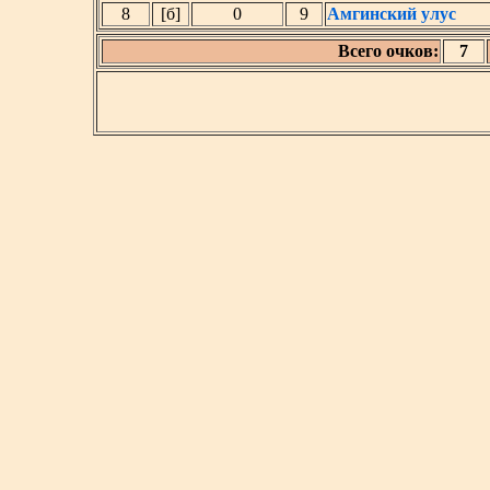
8
[б]
0
9
Амгинский улус
Всего очков:
7