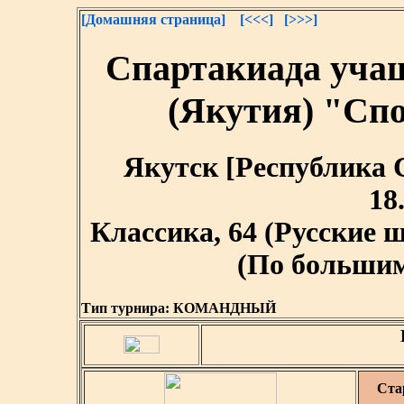
[Домашняя страница]
[<<<]
[>>>]
Спартакиада уча
(Якутия) "Сп
Якутск [Республика Са
18
Классика, 64 (Русские
(По большим 
Тип турнира:
КОМАНДНЫЙ
Ста