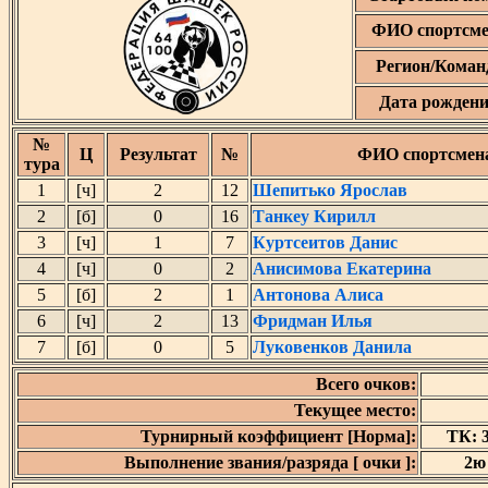
ФИО спортсме
Регион/Коман
Дата рожден
№
Ц
Результат
№
ФИО спортсмен
тура
1
[ч]
2
12
Шепитько Ярослав
2
[б]
0
16
Танкеу Кирилл
3
[ч]
1
7
Куртсеитов Данис
4
[ч]
0
2
Анисимова Екатерина
5
[б]
2
1
Антонова Алиса
6
[ч]
2
13
Фридман Илья
7
[б]
0
5
Луковенков Данила
Всего очков:
Текущее место:
Турнирный коэффициент [Норма]:
ТК: 3
Выполнение звания/разряда [ очки ]:
2ю 