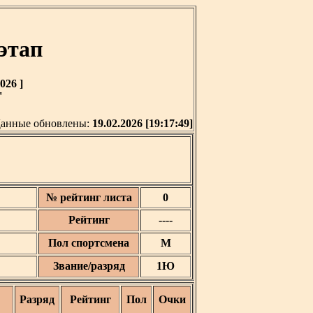
этап
026 ]
'
анные обновлены:
19.02.2026 [19:17:49]
№ рейтинг листа
0
Рейтинг
----
Пол спортсмена
М
Звание/разряд
1Ю
Разряд
Рейтинг
Пол
Очки