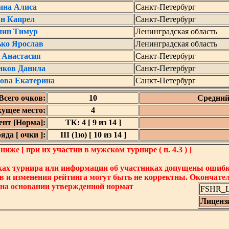
ина Алиса
Санкт-Петербург
ян Капрел
Санкт-Петербург
лин Тимур
Ленинградская область
ко Ярослав
Ленинградская область
 Анастасия
Санкт-Петербург
нков Данила
Санкт-Петербург
ова Екатерина
Санкт-Петербург
Всего очков:
10
Средний
кущее место:
4
нт [Норма]:
ТК: 4 [ 9 из 14 ]
да [ очки ]:
III (1ю) [ 10 из 14 ]
же [ при их участии в мужском турнире ( п. 4.3 ) ]
ках турнира или информации об участниках допущены ошибки
в и изменения рейтинга могут быть не корректны. Окончате
 на основании утвержденной нормат
FSHR_Lo
Лиценз