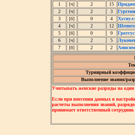
1
[ч]
2
15
Придач
2
[ч]
2
3
Гурген
3
[б]
0
4
Хуснул
4
[ч]
2
12
Шепить
5
[б]
0
9
Гротгус
6
[ч]
2
5
Лукове
7
[б]
2
2
Анисим
Те
Турнирный коэффицие
Выполнение звания/разря
Учитывать женские разряды на один ни
Если при внесении данных в настрой
расчеты выполнения званий, разрядо
принимает ответственный сотрудник