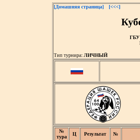
[Домашняя страница]
[<<<]
Куб
ГБУ 
Тип турнира:
ЛИЧНЫЙ
№
Ц
Результат
№
тура