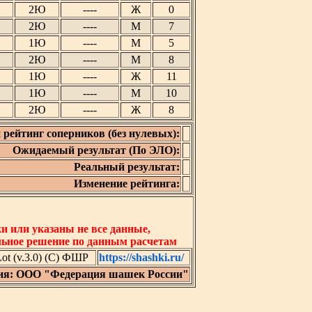
2Ю
----
Ж
0
2Ю
----
М
7
1Ю
----
М
5
2Ю
----
М
8
1Ю
----
Ж
11
1Ю
----
М
10
2Ю
----
Ж
8
 рейтинг соперников (без нулевых):
Ожидаемый результат (По ЭЛО):
Реальный результат:
Изменение рейтинга:
 или указаны не все данные,
льное решение по данным расчетам
t (v.3.0) (C) ФШР
https://shashki.ru/
ия: ООО "Федерация шашек России"