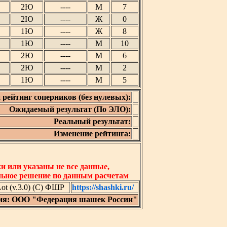
2Ю
----
М
7
2Ю
----
Ж
0
1Ю
----
Ж
8
1Ю
----
М
10
2Ю
----
М
6
2Ю
----
М
2
1Ю
----
М
5
 рейтинг соперников (без нулевых):
Ожидаемый результат (По ЭЛО):
Реальный результат:
Изменение рейтинга:
 или указаны не все данные,
льное решение по данным расчетам
t (v.3.0) (C) ФШР
https://shashki.ru/
ия: ООО "Федерация шашек России"