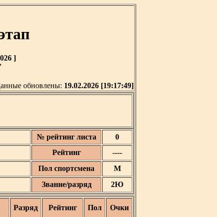
этап
026 ]
'
анные обновлены:
19.02.2026 [19:17:49]
№ рейтинг листа
0
Рейтинг
----
Пол спортсмена
М
Звание/разряд
2Ю
Разряд
Рейтинг
Пол
Очки