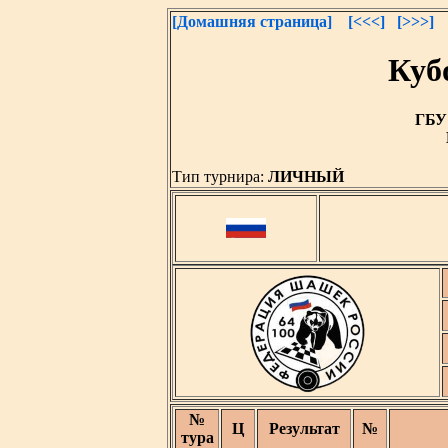
[Домашняя страница]
[<<<]
[>>>]
Куб
ГБУ 
Тип турнира:
ЛИЧНЫЙ
№
Ц
Результат
№
тура