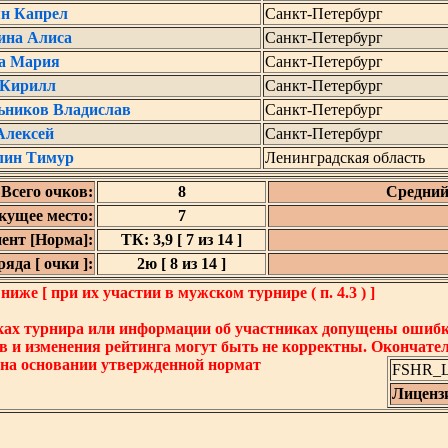
ян Капрел
Санкт-Петербург
ина Алиса
Санкт-Петербург
а Мария
Санкт-Петербург
 Кирилл
Санкт-Петербург
ьников Владислав
Санкт-Петербург
Алексей
Санкт-Петербург
лин Тимур
Ленинградская область
Всего очков:
8
Средний
кущее место:
7
ент [Норма]:
ТК: 3,9 [ 7 из 14 ]
яда [ очки ]:
2ю [ 8 из 14 ]
же [ при их участии в мужском турнире ( п. 4.3 ) ]
ках турнира или информации об участниках допущены ошибки
в и изменения рейтинга могут быть не корректны. Окончате
 на основании утвержденной нормат
FSHR_Lo
Лиценз