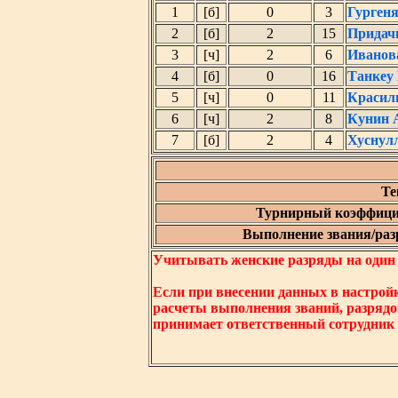
1
[б]
0
3
Гурген
2
[б]
2
15
Придач
3
[ч]
2
6
Иванов
4
[б]
0
16
Танкеу
5
[ч]
0
11
Красил
6
[ч]
2
8
Кунин 
7
[б]
2
4
Хуснул
Те
Турнирный коэффици
Выполнение звания/разр
Учитывать женские разряды на один ни
Если при внесении данных в настрой
расчеты выполнения званий, разрядо
принимает ответственный сотрудник