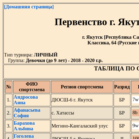
[Домашняя страница]
Первенство г. Як
г. Якутск [Республика Саха
Классика, 64 (Русские
Тип турнира:
ЛИЧНЫЙ
Группа:
Девочки (до 9 лет) - 2018 - 2020 г.р.
ТАБЛИЦА ПО
ФИО
№
Регион спортсмена
Разряд
спортсмена
Андросова
7w
1.
ДЮСШ-6 г. Якутск
БР
Аина
Афанасьева
8b
2.
с. Хатассы
БР
София
Барахова
9w
3.
Мегино-Кангалаский улус
БР
Альбина
Гоголева
10
4.
ДЮСШ-5 г. Якутска
II