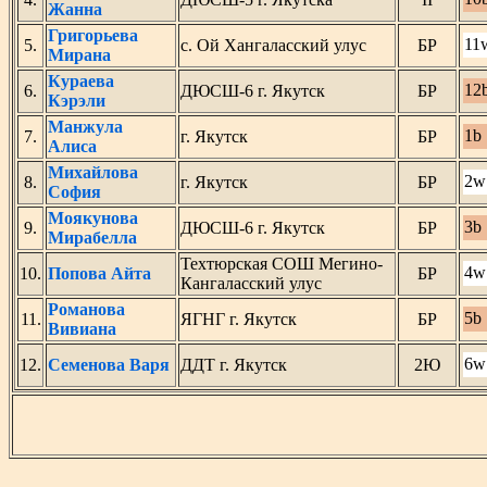
Жанна
Григорьева
11
5.
с. Ой Хангаласский улус
БР
Мирана
Кураева
12
6.
ДЮСШ-6 г. Якутск
БР
Кэрэли
Манжула
1b
7.
г. Якутск
БР
Алиса
Михайлова
2w
8.
г. Якутск
БР
София
Моякунова
3b
9.
ДЮСШ-6 г. Якутск
БР
Мирабелла
Техтюрская СОШ Мегино-
4w
10.
Попова Айта
БР
Кангаласский улус
Романова
5b
11.
ЯГНГ г. Якутск
БР
Вивиана
6w
12.
Семенова Варя
ДДТ г. Якутск
2Ю