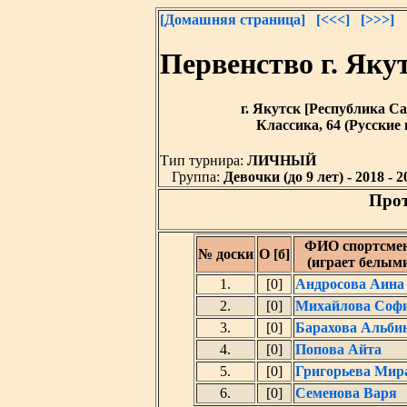
[Домашняя страница]
[<<<]
[>>>]
Первенство г. Як
г. Якутск [Республика Саха
Классика, 64 (Русские
Тип турнира:
ЛИЧНЫЙ
Группа:
Девочки (до 9 лет) - 2018 - 20
Прот
ФИО спортсме
№ доски
О [б]
(играет белым
1.
[0]
Андросова Аина
2.
[0]
Михайлова Соф
3.
[0]
Барахова Альби
4.
[0]
Попова Айта
5.
[0]
Григорьева Мир
6.
[0]
Семенова Варя