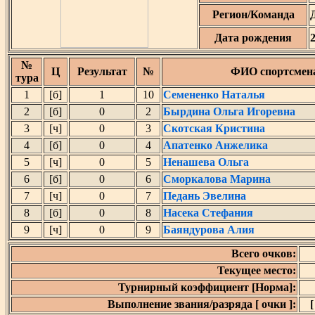
Регион/Команда
Дата рождения
№
Ц
Результат
№
ФИО спортсмен
тура
1
[б]
1
10
Семененко Наталья
2
[б]
0
2
Бырдина Ольга Игоревна
3
[ч]
0
3
Скотская Кристина
4
[б]
0
4
Апатенко Анжелика
5
[ч]
0
5
Ненашева Ольга
6
[б]
0
6
Сморкалова Марина
7
[ч]
0
7
Педань Эвелина
8
[б]
0
8
Насека Стефания
9
[ч]
0
9
Баяндурова Алия
Всего очков:
Текущее место:
Турнирный коэффициент [Норма]:
Выполнение звания/разряда [ очки ]:
[