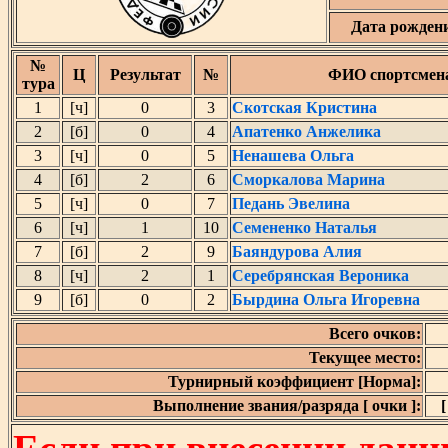
Дата рожден
№
Ц
Результат
№
ФИО спортсмен
тура
1
[ч]
0
3
Скотская Кристина
2
[б]
0
4
Апатенко Анжелика
3
[ч]
0
5
Ненашева Ольга
4
[б]
2
6
Сморкалова Марина
5
[ч]
0
7
Педань Эвелина
6
[ч]
1
10
Семененко Наталья
7
[б]
2
9
Баяндурова Алия
8
[ч]
2
1
Серебрянская Вероника
9
[б]
0
2
Бырдина Ольга Игоревна
Всего очков:
Текущее место:
Турнирный коэффициент [Норма]:
Выполнение звания/разряда [ очки ]:
[