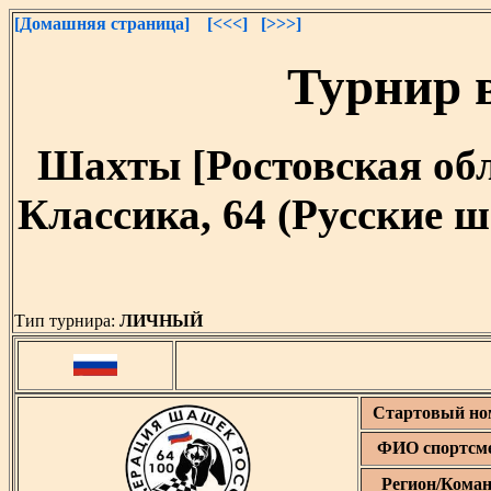
[Домашняя страница]
[<<<]
[>>>]
Турнир в
Шахты [Ростовская облас
Классика, 64 (Русские ш
Тип турнира:
ЛИЧНЫЙ
Стартовый но
ФИО спортсм
Регион/Коман